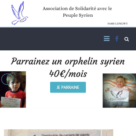
Skip
to
content
Facebo
Association de solidarité
ASPS
avec le peuple syrien
JE PARRAINE