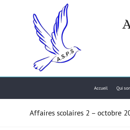
Skip
to
content
Association de solidari
ASPS
Accueil
Qui s
Affaires scolaires 2 – octobre 