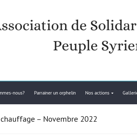
té avec le peuple syrien
ommes-nous?
Parrainer un orphelin
Nos actions
Galleri
e chauffage – Novembre 2022