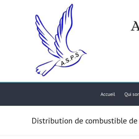
Skip
to
content
Association de solidari
ASPS
Accueil
Qui s
Distribution de combustible d