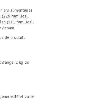
niers alimentaires
 (226 familles),
lah (111 familles),
tr Acham.
os de produits
x d’ange, 2 kg de
générosité et votre