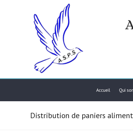
Skip
to
content
Association de solidari
ASPS
Accueil
Qui s
Distribution de paniers aliment