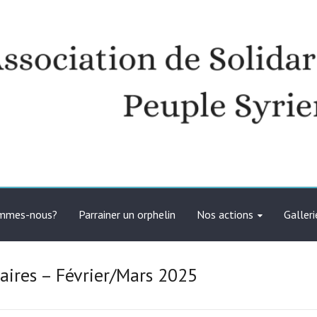
té avec le peuple syrien
ommes-nous?
Parrainer un orphelin
Nos actions
Galleri
aires – Février/Mars 2025