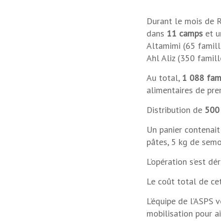
Durant le mois de R
dans
11 camps
et u
Altamimi (65 famill
Ahl Aliz (350 famill
Au total,
1 088 fam
alimentaires de prem
Distribution de
500 
Un panier contenait 
pâtes, 5 kg de semo
L’opération s’est d
Le coût total de ce
L’équipe de l’ASPS 
mobilisation pour a