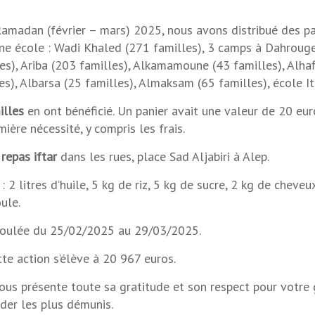
amadan (février – mars) 2025, nous avons distribué des pa
ne école : Wadi Khaled (271 familles), 3 camps à Dahrouge
es), Ariba (203 familles), Alkamamoune (43 familles), Alhaf
es), Albarsa (25 familles), Almaksam (65 familles), école I
illes
en ont bénéficié. Un panier avait une valeur de 20 eur
ière nécessité, y compris les frais.
repas iftar
dans les rues, place Sad Aljabiri à Alep.
: 2 litres d’huile, 5 kg de riz, 5 kg de sucre, 2 kg de cheveu
ule.
éroulée du 25/02/2025 au 29/03/2025.
tte action s’élève à 20 967 euros.
vous présente toute sa gratitude et son respect pour votre 
ider les plus démunis.