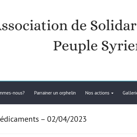
té avec le peuple syrien
ommes-nous?
Parrainer un orphelin
Nos actions
Galleri
médicaments – 02/04/2023