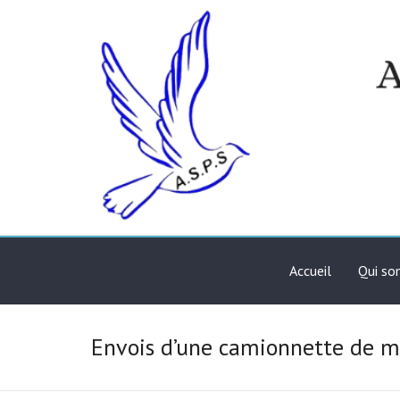
Skip
to
content
Association de solidari
ASPS
Accueil
Qui s
Envois d’une camionnette de 