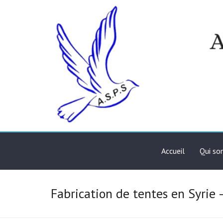
Skip
to
content
Association de solidari
ASPS
Accueil
Qui s
Fabrication de tentes en Syrie 