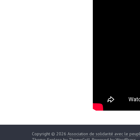
Copyright © 2026
Association de solidarité avec le peup
Theme:
Explore
by ThemeGrill. Powered by
WordPress
.