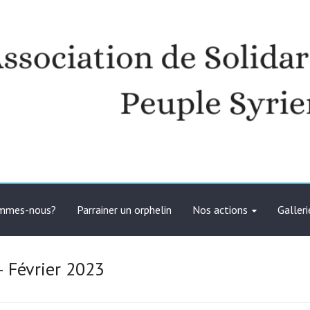
té avec le peuple syrien
ommes-nous?
Parrainer un orphelin
Nos actions
Galleri
– Février 2023