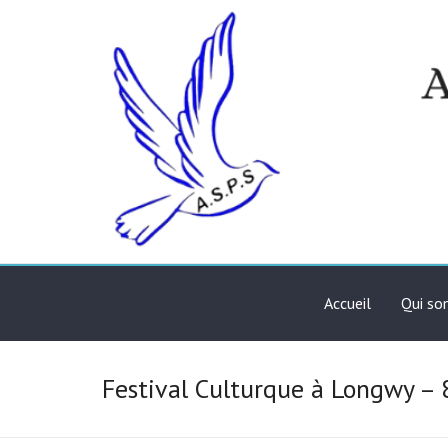
Skip
to
content
Association de solidari
ASPS
Accueil
Qui s
Festival Culturque à Longwy –