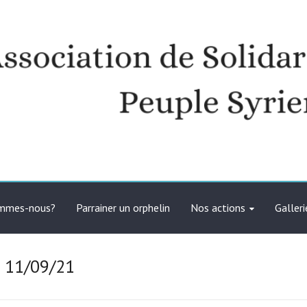
té avec le peuple syrien
ommes-nous?
Parrainer un orphelin
Nos actions
Galleri
– 11/09/21