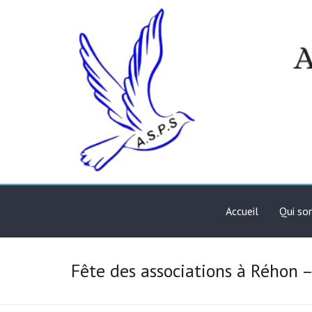
Skip
to
content
Association de solidari
ASPS
Accueil
Qui s
Fête des associations à Réhon 