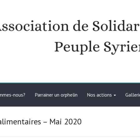
té avec le peuple syrien
ommes-nous?
Parrainer un orphelin
Nos actions
Galleri
s alimentaires – Mai 2020