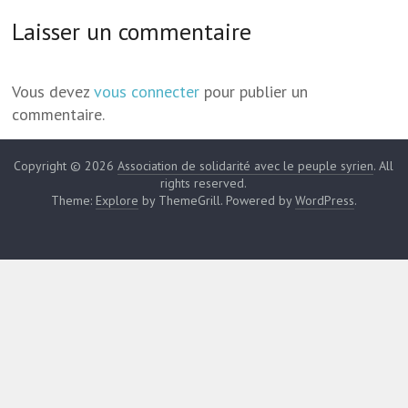
Laisser un commentaire
Vous devez
vous connecter
pour publier un
commentaire.
Copyright © 2026
Association de solidarité avec le peuple syrien
. All
rights reserved.
Theme:
Explore
by ThemeGrill. Powered by
WordPress
.