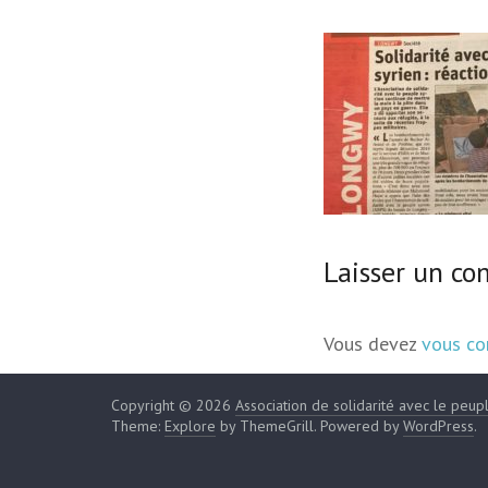
Laisser un c
Vous devez
vous co
Copyright © 2026
Association de solidarité avec le peup
Theme:
Explore
by ThemeGrill. Powered by
WordPress
.