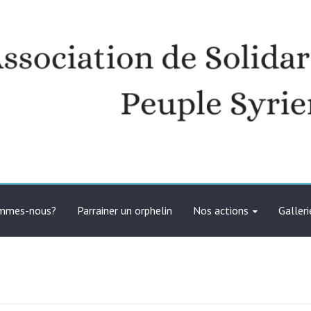
té avec le peuple syrien
ommes-nous?
Parrainer un orphelin
Nos actions
Galleri