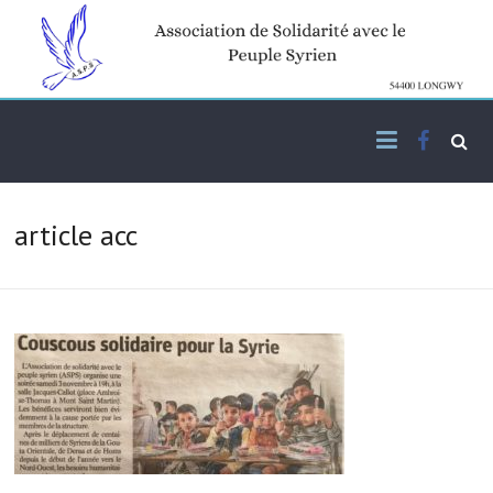
Skip
to
content
Facebo
Association de solidarité
ASPS
avec le peuple syrien
article acc