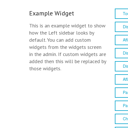
Example Widget
To
This is an example widget to show
Di
how the Left sidebar looks by
default. You can add custom
Aff
widgets from the widgets screen
Di
in the admin. If custom widgets are
added then this will be replaced by
Di
those widgets.
Aff
Pa
Pa
Ch