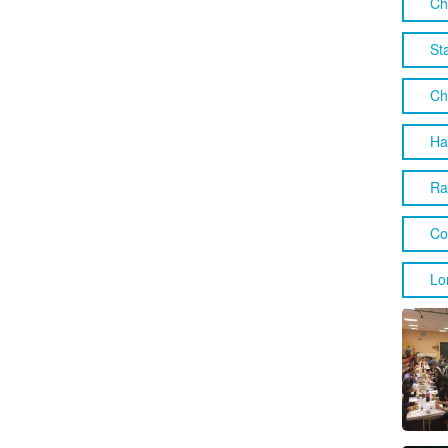
Ch
St
Ch
Ha
Ra
Co
Lo