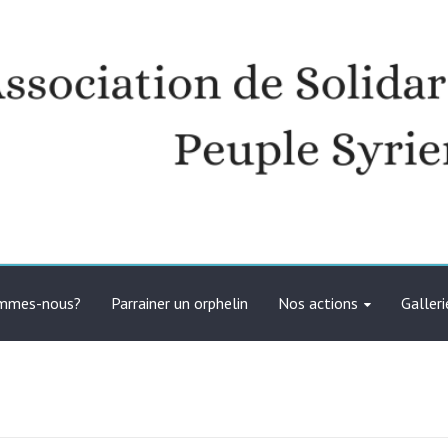
té avec le peuple syrien
ommes-nous?
Parrainer un orphelin
Nos actions
Galleri