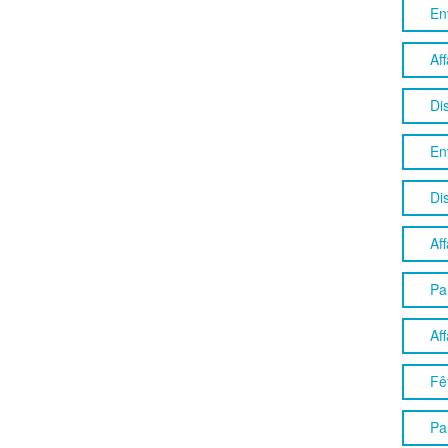
En
Aff
Dis
En
Di
Aff
Pa
Aff
Fê
Pa