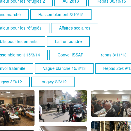
aleur pour les réfugiés 2
AG 2016
Repas 30/10/15
and marché
Rassemblement 3/10/15
aleur pour les réfugiés
Affaires scolaires
bits pour les enfants
Lait en poudre
ssemblement 15/3/14
Convoi ISSAF
repas 8/11/13
nvoi fraternité
Vague blanche 15/3/13
Repas 25/09/1
ngwy 3/3/12
Longwy 2/6/12