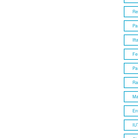
Re
Pa
Ift
Fes
Pa
Ra
Ma
En
IU