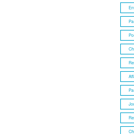
En
Pa
Po
Ch
Re
Aff
Pa
Jo
Re
Ch