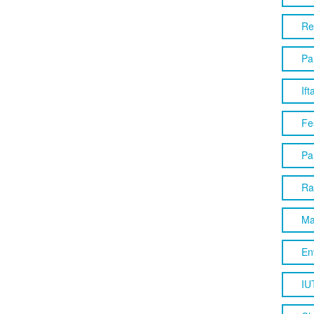
Re
Pa
Ift
Fes
Pa
Ra
Ma
En
IU