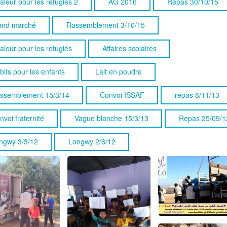
aleur pour les réfugiés 2
AG 2016
Repas 30/10/15
and marché
Rassemblement 3/10/15
aleur pour les réfugiés
Affaires scolaires
bits pour les enfants
Lait en poudre
ssemblement 15/3/14
Convoi ISSAF
repas 8/11/13
nvoi fraternité
Vague blanche 15/3/13
Repas 25/09/1
ngwy 3/3/12
Longwy 2/6/12