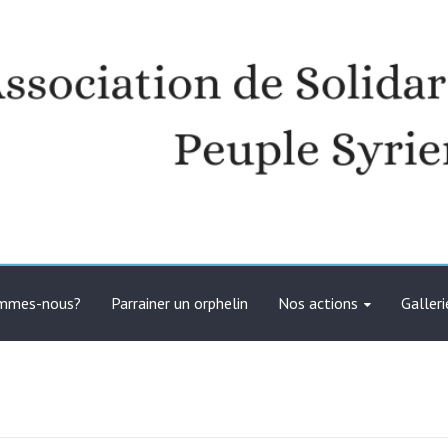
té avec le peuple syrien
ommes-nous?
Parrainer un orphelin
Nos actions
Galleri