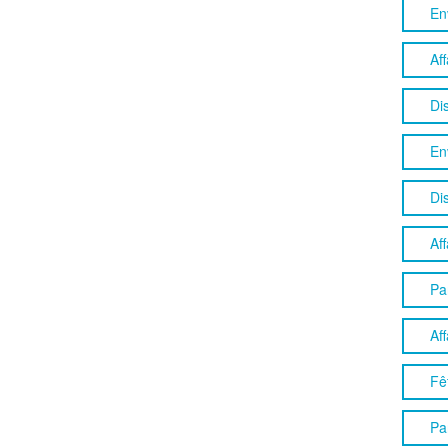
En
Aff
Dis
En
Di
Aff
Pa
Aff
Fê
Pa