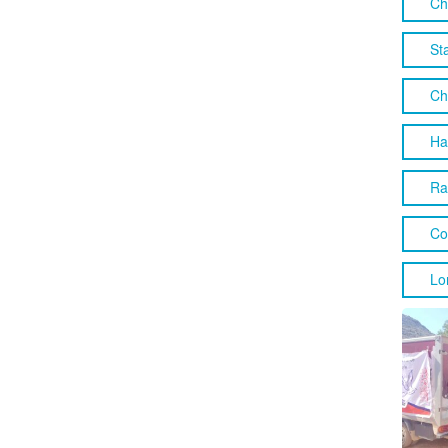
Ch
St
Ch
Ha
Ra
Co
Lo