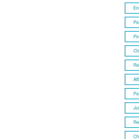
En
Pa
Po
Ch
Re
Aff
Pa
Jo
Re
Ch