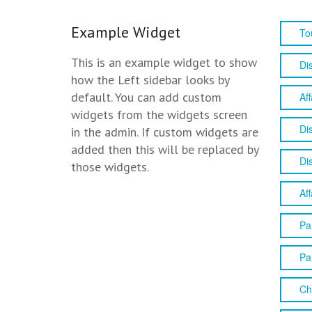
Example Widget
To
This is an example widget to show
Di
how the Left sidebar looks by
default. You can add custom
Aff
widgets from the widgets screen
Di
in the admin. If custom widgets are
added then this will be replaced by
Di
those widgets.
Aff
Pa
Pa
Ch