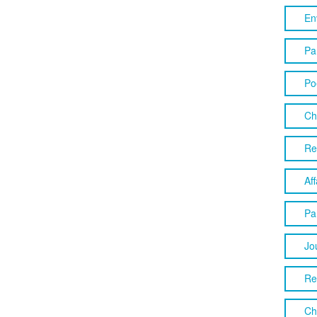
En
Pa
Po
Ch
Re
Aff
Pa
Jo
Re
Ch