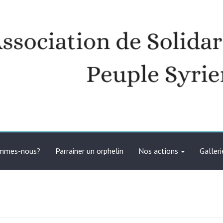
té avec le peuple syrien
ommes-nous?
Parrainer un orphelin
Nos actions
Galleri