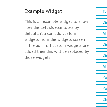
Example Widget
To
This is an example widget to show
Di
how the Left sidebar looks by
default. You can add custom
Aff
widgets from the widgets screen
Di
in the admin. If custom widgets are
added then this will be replaced by
Di
those widgets.
Aff
Pa
Pa
Ch