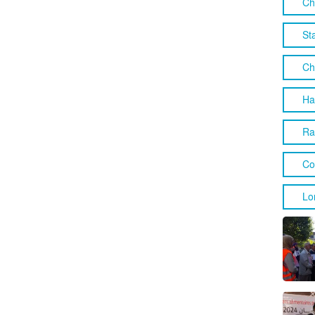
Ch
St
Ch
Ha
Ra
Co
Lo