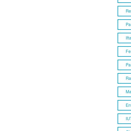
Re
Pa
Ift
Fes
Pa
Ra
Ma
En
IU