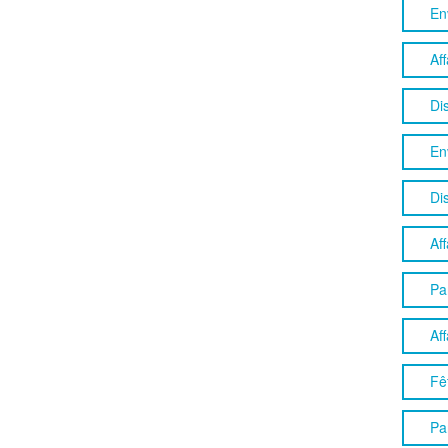
En
Aff
Dis
En
Di
Aff
Pa
Aff
Fê
Pa