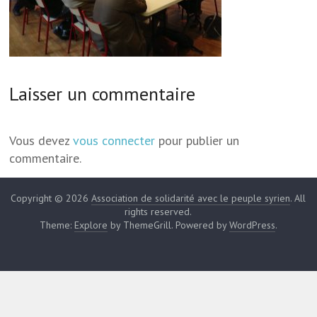
Laisser un commentaire
Vous devez
vous connecter
pour publier un
commentaire.
Copyright © 2026
Association de solidarité avec le peuple syrien
. All
rights reserved.
Theme:
Explore
by ThemeGrill. Powered by
WordPress
.