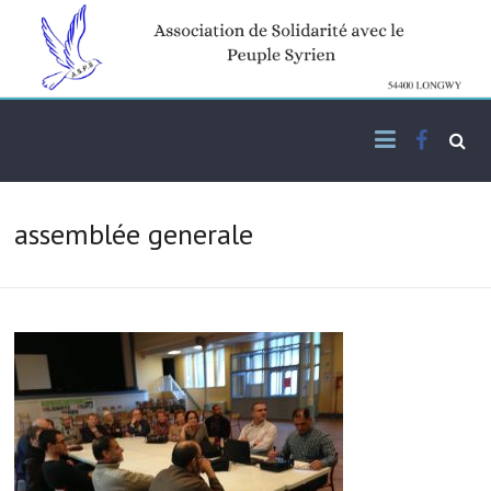
Skip
to
content
Facebo
Association de solidarité
ASPS
avec le peuple syrien
assemblée generale