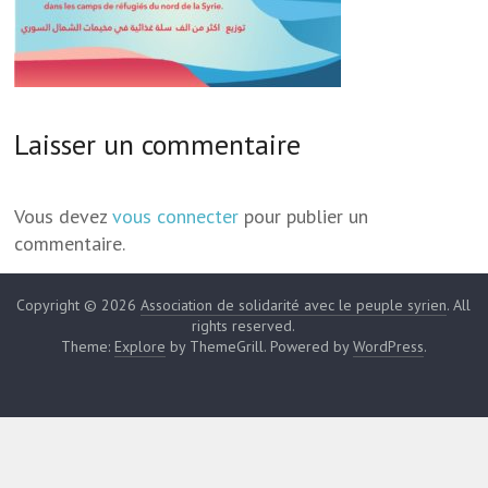
Laisser un commentaire
Vous devez
vous connecter
pour publier un
commentaire.
Copyright © 2026
Association de solidarité avec le peuple syrien
. All
rights reserved.
Theme:
Explore
by ThemeGrill. Powered by
WordPress
.