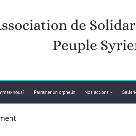
té avec le peuple syrien
ommes-nous?
Parrainer un orphelin
Nos actions
Galleri
ement