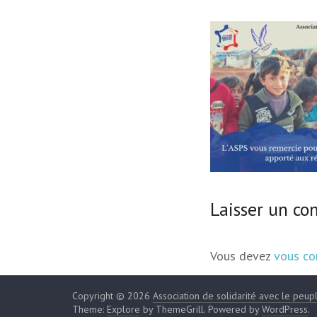
Laisser un c
Vous devez
vous co
Copyright © 2026
Association de solidarité avec le peup
Theme:
Explore
by ThemeGrill. Powered by
WordPress
.